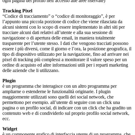
ogni pagina del profilo nell’accesso alle aree riservate)
Tracking Pixel
“Codice di tracciamento” o “codice di monitoraggio”, è per
l’appunto una piccola porzione di codice che viene rilasciata da
alcuni sistemi con lo scopo di essere implementato in altri siti per
tracciare alcuni dati relativi all’utente e alla sua sessione di
navigazione o di apertura delle email, in maniera totalmente
trasparente per l’utente stesso. I dati che vengono tracciati possono
essere i più diversi, come il giorno e l’ora, la posizione geografica, il
tipo di dispositivo utilizzato per la navigazione, fino ad arrivare nei
pixel di tracking più complessi a monitorare il valore speso per un
ordine di acquisto ed altre informazioni utili per i reparti marketing
delle aziende che li utilizzano.
Plugin
è un programma che interagisce con un altro programma per
ampliarne o estenderne le funzionalità originarie. I plugin
maggiormente utilizzati sono quelli dei social network, che
permettono per esempio. all’utente di seguire con un click una
pagina o un profilo social, di indicare con un click che ha gradito un
contenuto web e di condividerlo sul proprio profilo social network,
ecc.
Widget
è un componente grafico di interfaccia utente di un programma, che