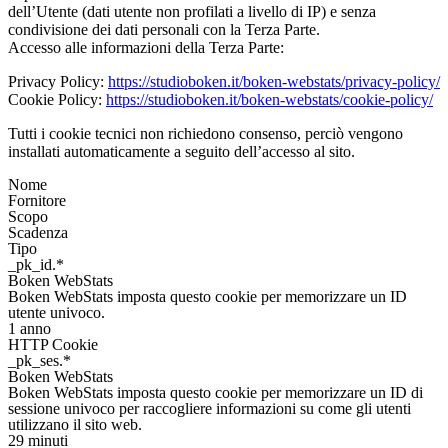
dell’Utente (dati utente non profilati a livello di IP) e senza
condivisione dei dati personali con la Terza Parte.
Accesso alle informazioni della Terza Parte:
Privacy Policy:
https://studioboken.it/boken-webstats/privacy-policy/
Cookie Policy:
https://studioboken.it/boken-webstats/cookie-policy/
Tutti i cookie tecnici non richiedono consenso, perciò vengono
installati automaticamente a seguito dell’accesso al sito.
Nome
Fornitore
Scopo
Scadenza
Tipo
_pk_id.*
Boken WebStats
Boken WebStats imposta questo cookie per memorizzare un ID
utente univoco.
1 anno
HTTP Cookie
_pk_ses.*
Boken WebStats
Boken WebStats imposta questo cookie per memorizzare un ID di
sessione univoco per raccogliere informazioni su come gli utenti
utilizzano il sito web.
29 minuti