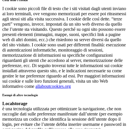
Cosa sono i cookie
I cookie sono piccoli file di testo che i siti visitati dagli utenti inviano
ai loro terminali, ove vengono memorizzati per essere poi ritrasmessi
agli stessi siti alla visita successiva. I cookie delle così dette. “terze
parti” vengono, invece, impostati da un sito web diverso da quello
che l’utente sta visitando. Questo perché su ogni sito possono essere
presenti elementi (immagini, mappe, suoni, specifici link a pagine
web di altri domini, ecc.) che risiedono su server diversi da quello
del sito visitato. I cookie sono usati per differenti finalità: esecuzione
di autenticazioni informatiche, monitoraggio di sessioni,
memorizzazione di informazioni su specifiche configurazioni
riguardanti gli utenti che accedono al server, memorizzazione delle
preferenze, ecc. Di seguito troverai tutte le informazioni sui cookie
installati attraverso questo sito, e le indicazioni necessarie su come
gestire le tue preferenze riguardo ad essi. Per maggiori informazioni
sui cookie e sulle loro funzioni generali, visita un sito Web
informativo come
allaboutcookies.org
Esempi di altre tecnologie
Localstorage
è una tecnologia utilizzata per ottimizzare la navigazione, che non
raccoglie dati sulle preferenze manifestate dall’utente (per esempio
memorizza un codice che identifica la sessione dell’utente dopo il
login, per evitare che l’utente debba inserire username e password in