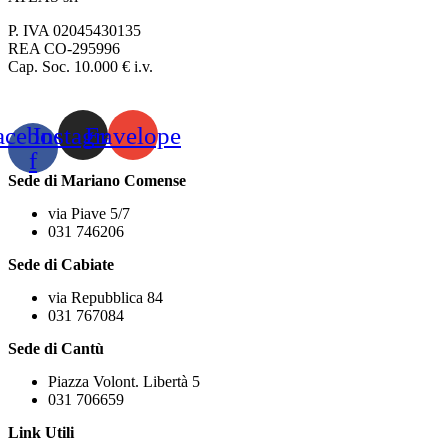
P. IVA 02045430135
REA CO-295996
Cap. Soc. 10.000 € i.v.
acebook-
Instagram
Envelope
f
Sede di Mariano Comense
via Piave 5/7
031 746206
Sede di Cabiate
via Repubblica 84
031 767084
Sede di Cantù
Piazza Volont. Libertà 5
031 706659
Link Utili