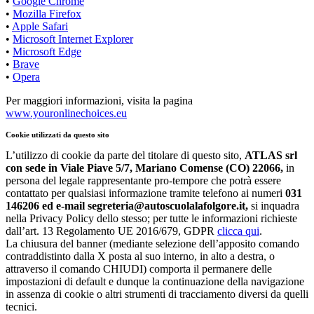
•
Google Chrome
•
Mozilla Firefox
•
Apple Safari
•
Microsoft Internet Explorer
•
Microsoft Edge
•
Brave
•
Opera
Per maggiori informazioni, visita la pagina
www.youronlinechoices.eu
Cookie utilizzati da questo sito
L’utilizzo di cookie da parte del titolare di questo sito,
ATLAS srl
con sede in Viale Piave 5/7, Mariano Comense (CO) 22066,
in
persona del legale rappresentante pro-tempore che potrà essere
contattato per qualsiasi informazione tramite telefono ai numeri
031
146206 ed e-mail
segreteria@autoscuolalafolgore.it
,
si inquadra
nella Privacy Policy dello stesso; per tutte le informazioni richieste
dall’art. 13 Regolamento UE 2016/679, GDPR
clicca qui
.
La chiusura del banner (mediante selezione dell’apposito comando
contraddistinto dalla X posta al suo interno, in alto a destra, o
attraverso il comando CHIUDI) comporta il permanere delle
impostazioni di default e dunque la continuazione della navigazione
in assenza di cookie o altri strumenti di tracciamento diversi da quelli
tecnici.